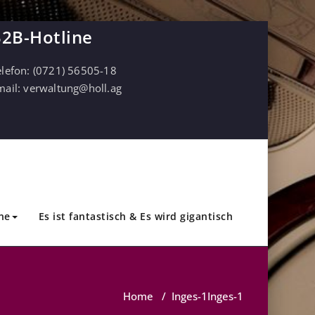
2B-Hotline
elefon:
(0721) 56505-18
mail:
verwaltung@holl.ag
ne
Es ist fantastisch & Es wird gigantisch
Home
/
Inges-1
Inges-1