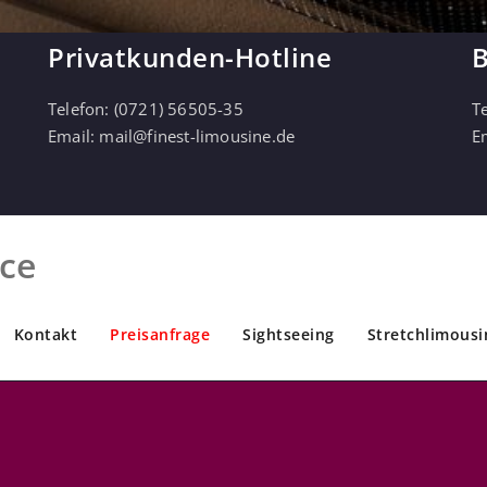
Privatkunden-Hotline
B
Telefon:
(0721) 56505-35
T
Email:
mail@finest-limousine.de
E
ice
Kontakt
Preisanfrage
Sightseeing
Stretchlimousi