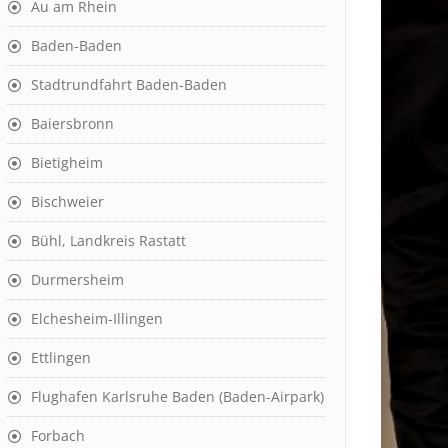
Au am Rhein
Baden-Baden
Stadtrundfahrt Baden-Baden
Baiersbronn
Bietigheim
Bischweier
Bühl, Landkreis Rastatt
Durmersheim
Elchesheim-Illingen
Ettlingen
Flughafen Karlsruhe Baden (Baden-Airpark)
Forbach