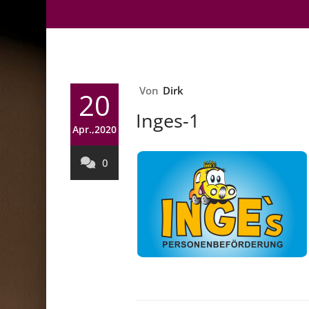
Von
Dirk
20
Inges-1
Apr.,2020
0