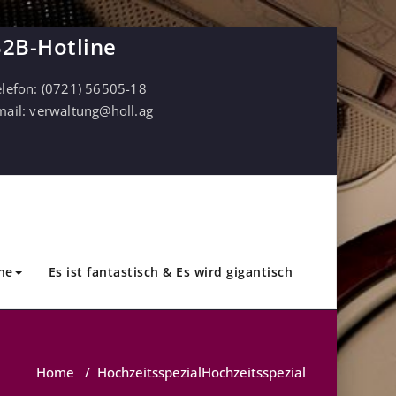
2B-Hotline
elefon:
(0721) 56505-18
mail:
verwaltung@holl.ag
ne
Es ist fantastisch & Es wird gigantisch
Home
/
Hochzeitsspezial
Hochzeitsspezial