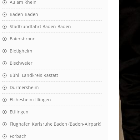
Au am Rhein
Baden-Baden
Stadtrundfahrt Baden-Baden
Baiersbronn
Bietigheim
Bischweier
Bühl, Landkreis Rastatt
Durmersheim
Elchesheim-Illingen
Ettlingen
Flughafen Karlsruhe Baden (Baden-Airpark)
Forbach